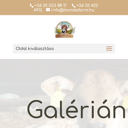
+36 20 333 88 17
+36 30 422
4913
info@borokafarm.hu
Oldal kiválasztása
Galérián