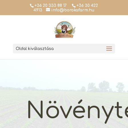
+36 20 333 88 17
+36 30 422
4913
info@borokafarm.hu
Oldal kiválasztása
Növényt