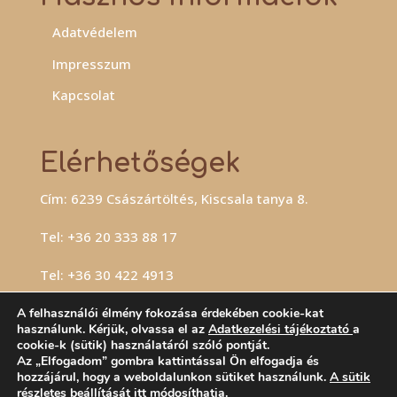
Adatvédelem
Impresszum
Kapcsolat
Elérhetőségek
Cím: 6239 Császártöltés, Kiscsala tanya 8.
Tel:
+36 20 333 88 17
Tel:
+36 30 422 4913
E-mail:
info@borokafarm.hu
A felhasználói élmény fokozása érdekében cookie-kat
használunk. Kérjük, olvassa el az
Adatkezelési tájékoztató
a
cookie-k (sütik) használatáról szóló pontját.
Az „Elfogadom” gombra kattintással Ön elfogadja és
hozzájárul, hogy a weboldalunkon sütiket használunk.
A sütik
részletes beállítását itt módosíthatja.