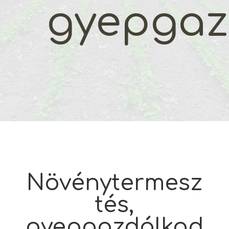
gyepgaz
Növénytermesz
tés,
gyepgazdálkod