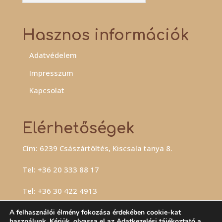
Hasznos információk
Adatvédelem
Impresszum
Kapcsolat
Elérhetőségek
Cím: 6239 Császártöltés, Kiscsala tanya 8.
Tel:
+36 20 333 88 17
Tel:
+36 30 422 4913
E-mail:
info@borokafarm.hu
A felhasználói élmény fokozása érdekében cookie-kat
használunk. Kérjük, olvassa el az
Adatkezelési tájékoztató
a