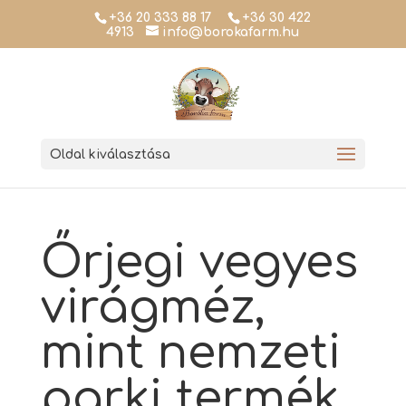
+36 20 333 88 17
+36 30 422
4913
info@borokafarm.hu
Oldal kiválasztása
Őrjegi vegyes
virágméz,
mint nemzeti
parki termék