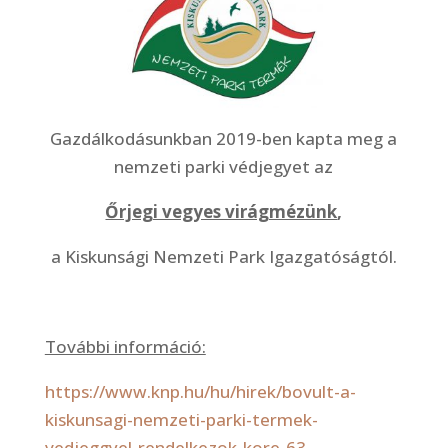
Gazdálkodásunkban 2019-ben kapta meg a
nemzeti parki védjegyet az
Őrjegi vegyes virágmézünk
,
a Kiskunsági Nemzeti Park Igazgatóságtól.
További információ:
https://www.knp.hu/hu/hirek/bovult-a-
kiskunsagi-nemzeti-parki-termek-
vedjeggyel-rendelkezok-kore-63